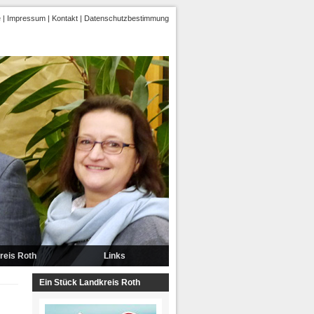
e
|
Impressum
|
Kontakt
|
Datenschutzbestimmung
reis Roth
Links
Ein Stück Landkreis Roth