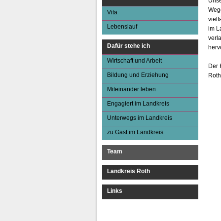
Unse
Wegg
Vita
viel
Lebenslauf
im L
verl
Dafür stehe ich
herv
Wirtschaft und Arbeit
Der 
Bildung und Erziehung
Roth
Miteinander leben
Engagiert im Landkreis
Unterwegs im Landkreis
zu Gast im Landkreis
Team
Landkreis Roth
Links