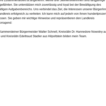
re Zusammenarbeit ist angenehm. Meine drei StellvertreterInnen sind langjährige
Miteinander leben
efährten. Sie unterstützen mich zuverlässig und loyal bei der Bewältigung des
Engagiert im Landkreis
fältigen Aufgabenbereichs. Uns verbindet das Ziel, die Interessen unserer Bürger/i
andkreis erfolgreich zu vertreten: Ich kann mich auf jede/n von ihnen hundertprozen
Unterwegs im Landkreis
assen. Sie geben mir wichtige Hinweise und repräsentieren den Landkreis
orragend:
zu Gast im Landkreis
Kammersteiner Bürgermeister Walter Schnell, Kreisrätin Dr. Hannedore Nowotny a
 und Kreisrätin Edeltraud Stadler aus Hilpoltstein bilden mein Team.