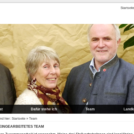
Startseit
at
Dafür stehe ich
Team
Landk
a
Wirtschaft und Arbeit
ind hier:
Startseite
»
Team
 EINGEARBEITETES TEAM
lauf
Bildung und Erziehung