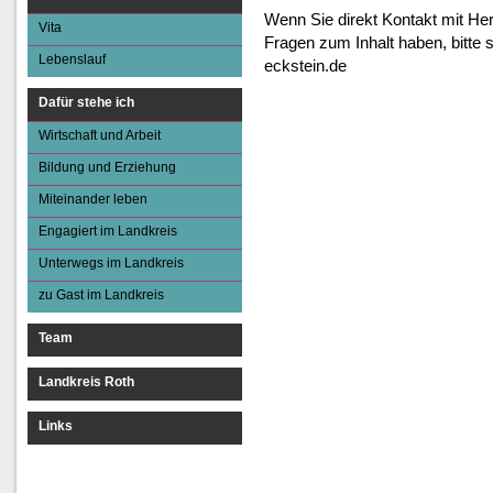
Miteinander le
Wenn Sie direkt Kontakt mit H
Vita
Fragen zum Inhalt haben, bitte 
Engagiert im Land
Lebenslauf
eckstein.de
Unterwegs im Lan
Dafür stehe ich
zu Gast im Landk
Wirtschaft und Arbeit
Bildung und Erziehung
Miteinander leben
Engagiert im Landkreis
Unterwegs im Landkreis
zu Gast im Landkreis
Team
Landkreis Roth
Links